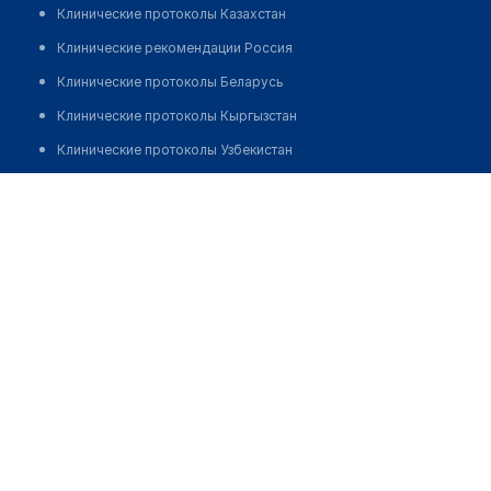
Клинические протоколы Казахстан
Клинические рекомендации Россия
Клинические протоколы Беларусь
Клинические протоколы Кыргызстан
Клинические протоколы Узбекистан
Клинические протоколы диагностики и лечения
Аптека №45 "БЕЛФАРМАЦИЯ"
Обзоры мировой медицинской периодики
Позвонить
Заболевания: обзорные статьи
Новости здравоохранения
Медикаменты
Лабораторные показатели
Медицинские термины
Мобильные приложения
клиникам
МИС для клиники