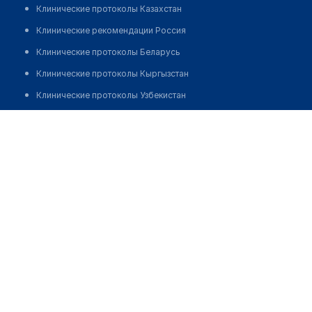
Клинические протоколы Казахстан
Клинические рекомендации Россия
Клинические протоколы Беларусь
Клинические протоколы Кыргызстан
Клинические протоколы Узбекистан
Клинические протоколы диагностики и лечения
Аптека "БИОСФЕРА"
Обзоры мировой медицинской периодики
Позвонить
Заболевания: обзорные статьи
Новости здравоохранения
Медикаменты
Лабораторные показатели
Медицинские термины
Мобильные приложения
клиникам
МИС для клиники