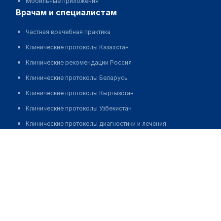
Мобильные приложения
врачам и специалистам
Частная врачебная практика
Клинические протоколы Казахстан
Клинические рекомендации Россия
Клинические протоколы Беларусь
Клинические протоколы Кыргызстан
Клинические протоколы Узбекистан
Клинические протоколы диагностики и лечения
Оптика "ACTUAL OPTIC LUXE" в ТРЦ "Mega Silk Way"
Обзоры мировой медицинской периодики
Заболевания: обзорные статьи
Позвонить
Новости здравоохранения
Медикаменты
Лабораторные показатели
Медицинские термины