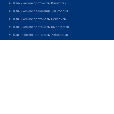
Клинические протоколы Казахстан
Клинические рекомендации Россия
Клинические протоколы Беларусь
Клинические протоколы Кыргызстан
Клинические протоколы Узбекистан
Клинические протоколы диагностики и лечения
Оптика "АЯКС-ОПТИК"
Обзоры мировой медицинской периодики
Позвонить
Заболевания: обзорные статьи
Новости здравоохранения
Медикаменты
Лабораторные показатели
Медицинские термины
Мобильные приложения
клиникам
МИС для клиники