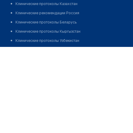
Клинические протоколы Казахстан
Клинические рекомендации Россия
Клинические протоколы Беларусь
Клинические протоколы Кыргызстан
Клинические протоколы Узбекистан
Клинические протоколы диагностики и лечения
Медицинская лаборатория "СИНЛАБ"
Обзоры мировой медицинской периодики
Позвонить
Заболевания: обзорные статьи
Новости здравоохранения
Медикаменты
Лабораторные показатели
Медицинские термины
Мобильные приложения
клиникам
МИС для клиники