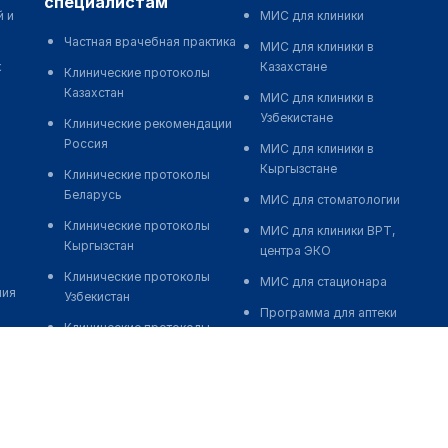
специалистам
й и
МИС для клиники
Частная врачебная практика
МИС для клиники в
к
Казахстане
Клинические протоколы
Казахстан
МИС для клиники в
Узбекистане
Клинические рекомендации
Россия
МИС для клиники в
Кыргызстане
Клинические протоколы
Беларусь
МИС для стоматологии
Клинические протоколы
МИС для клиники ВРТ,
Кыргызстан
центра ЭКО
Клинические протоколы
МИС для стационара
ния
Узбекистан
Программа для аптеки
Клинические протоколы
Автоматизация блока
диагностики и лечения
питания
Обзоры мировой
Реклама и продвижение
медицинской периодики
клиник
Заболевания: обзорные
Разработка сайта клиники