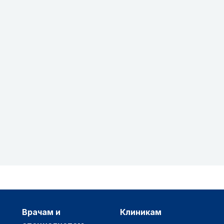
врачам и
клиникам