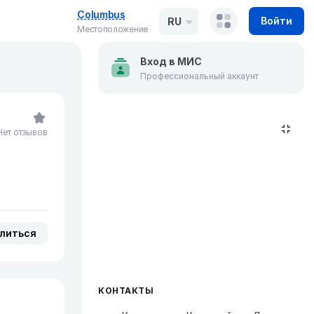
Columbus
Войти
RU
Местоположение
Вход в МИС
Профессиональный аккаунт
Нет отзывов
литься
КОНТАКТЫ