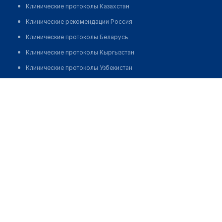
Клинические протоколы Казахстан
Клинические рекомендации Россия
Клинические протоколы Беларусь
Клинические протоколы Кыргызстан
Клинические протоколы Узбекистан
Клинические протоколы диагностики и лечения
Аптека "ЛЮБИМАЯ"
Обзоры мировой медицинской периодики
Позвонить
Заболевания: обзорные статьи
Новости здравоохранения
Медикаменты
Лабораторные показатели
Медицинские термины
Мобильные приложения
клиникам
МИС для клиники