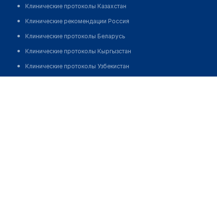
Клинические протоколы Казахстан
Клинические рекомендации Россия
Клинические протоколы Беларусь
Клинические протоколы Кыргызстан
Клинические протоколы Узбекистан
Клинические протоколы диагностики и лечения
Аптека "ДАРМЕК ФАРМ" на Монуева, 54
Обзоры мировой медицинской периодики
Позвонить
Заболевания: обзорные статьи
Новости здравоохранения
Медикаменты
Лабораторные показатели
Медицинские термины
Мобильные приложения
клиникам
МИС для клиники