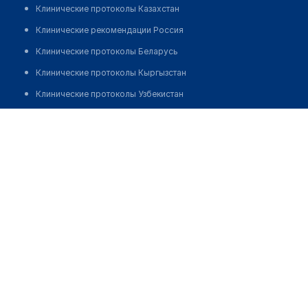
Клинические протоколы Казахстан
Клинические рекомендации Россия
Клинические протоколы Беларусь
Клинические протоколы Кыргызстан
Клинические протоколы Узбекистан
Клинические протоколы диагностики и лечения
Аптека №175 "ФАРМАЦИЯ"
Обзоры мировой медицинской периодики
Позвонить
Заболевания: обзорные статьи
Новости здравоохранения
Медикаменты
Лабораторные показатели
Медицинские термины
Мобильные приложения
клиникам
МИС для клиники