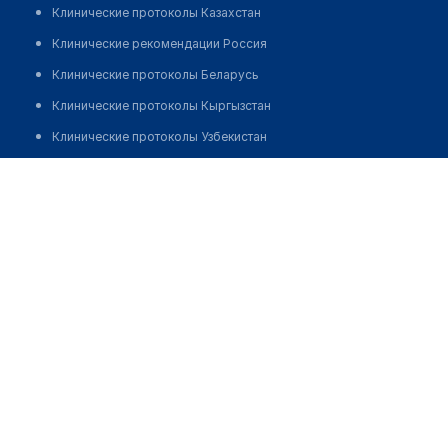
Клинические протоколы Казахстан
Клинические рекомендации Россия
Клинические протоколы Беларусь
Клинические протоколы Кыргызстан
Клинические протоколы Узбекистан
Клинические протоколы диагностики и лечения
Аптека №342 "ФАРМАЦИЯ"
Обзоры мировой медицинской периодики
Позвонить
Заболевания: обзорные статьи
Новости здравоохранения
Медикаменты
Лабораторные показатели
Медицинские термины
Мобильные приложения
клиникам
МИС для клиники