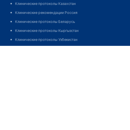
Клинические протоколы Казахстан
Клинические рекомендации Россия
Клинические протоколы Беларусь
Клинические протоколы Кыргызстан
Клинические протоколы Узбекистан
Клинические протоколы диагностики и лечения
Аптека на Сауран 9
Обзоры мировой медицинской периодики
Позвонить
Заболевания: обзорные статьи
Новости здравоохранения
Медикаменты
Лабораторные показатели
Медицинские термины
Мобильные приложения
клиникам
МИС для клиники