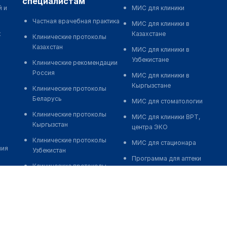
специалистам
й и
МИС для клиники
Частная врачебная практика
МИС для клиники в
к
Казахстане
Клинические протоколы
Казахстан
МИС для клиники в
Узбекистане
Клинические рекомендации
Россия
МИС для клиники в
Кыргызстане
Клинические протоколы
Беларусь
МИС для стоматологии
Клинические протоколы
МИС для клиники ВРТ,
Кыргызстан
центра ЭКО
Клинические протоколы
МИС для стационара
ния
Узбекистан
Программа для аптеки
Клинические протоколы
Автоматизация блока
диагностики и лечения
питания
Обзоры мировой
Реклама и продвижение
медицинской периодики
клиник
Заболевания: обзорные
Разработка сайта клиники