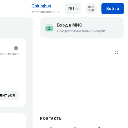
Columbus
Войти
RU
Местоположение
Вход в МИС
Профессиональный аккаунт
Нет отзывов
литься
КОНТАКТЫ