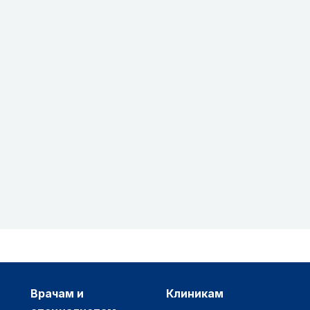
врачам и
клиникам