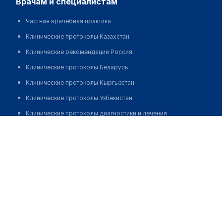
врачам и специалистам
Частная врачебная практика
Клинические протоколы Казахстан
Клинические рекомендации Россия
Клинические протоколы Беларусь
Клинические протоколы Кыргызстан
Клинические протоколы Узбекистан
Клинические протоколы диагностики и лечения
Оптика "АСТАНА"
Обзоры мировой медицинской периодики
Позвонить
Заболевания: обзорные статьи
Новости здравоохранения
Медикаменты
Лабораторные показатели
Медицинские термины
Мобильные приложения