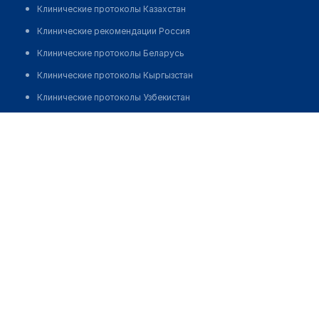
Клинические протоколы Казахстан
Клинические рекомендации Россия
Клинические протоколы Беларусь
Клинические протоколы Кыргызстан
Клинические протоколы Узбекистан
Клинические протоколы диагностики и лечения
Аптека №14 "АЛЬФА-АПТЕКА"
Обзоры мировой медицинской периодики
Позвонить
Заболевания: обзорные статьи
Новости здравоохранения
Медикаменты
Лабораторные показатели
Медицинские термины
Мобильные приложения
клиникам
МИС для клиники