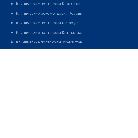
Клинические протоколы Казахстан
Клинические рекомендации Россия
Клинические протоколы Беларусь
Клинические протоколы Кыргызстан
Клинические протоколы Узбекистан
Клинические протоколы диагностики и лечения
Аптека №25 "ЛЮБИМАЯ АПТЕКА"
Обзоры мировой медицинской периодики
Позвонить
Заболевания: обзорные статьи
Новости здравоохранения
Медикаменты
Лабораторные показатели
Медицинские термины
Мобильные приложения
клиникам
МИС для клиники