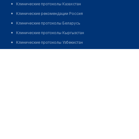
Клинические протоколы Казахстан
Клинические рекомендации Россия
Клинические протоколы Беларусь
Клинические протоколы Кыргызстан
Клинические протоколы Узбекистан
Клинические протоколы диагностики и лечения
Аптека "ФАРМАМИР" № 8
Обзоры мировой медицинской периодики
Позвонить
Заболевания: обзорные статьи
Новости здравоохранения
Медикаменты
Лабораторные показатели
Медицинские термины
Мобильные приложения
клиникам
МИС для клиники