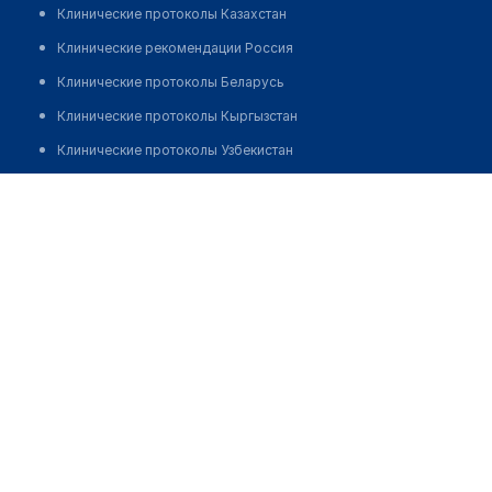
Клинические протоколы Казахстан
Клинические рекомендации Россия
Клинические протоколы Беларусь
Клинические протоколы Кыргызстан
Клинические протоколы Узбекистан
Клинические протоколы диагностики и лечения
Аптека "UTKIR FARM"
Обзоры мировой медицинской периодики
Позвонить
Заболевания: обзорные статьи
Новости здравоохранения
Медикаменты
Лабораторные показатели
Медицинские термины
Мобильные приложения
клиникам
МИС для клиники