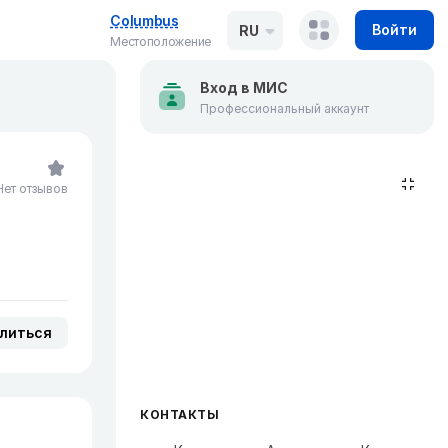
Columbus
Войти
RU
Местоположение
Вход в МИС
Профессиональный аккаунт
Нет отзывов
литься
КОНТАКТЫ