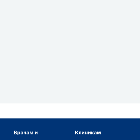
врачам и
клиникам