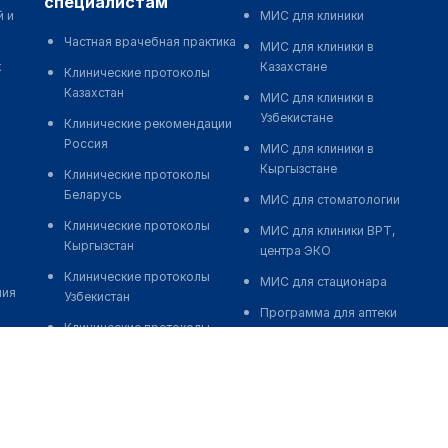
специалистам
й и
МИС для клиники
Частная врачебная практика
МИС для клиники в
к
Казахстане
Клинические протоколы
Казахстан
МИС для клиники в
Узбекистане
Клинические рекомендации
Россия
МИС для клиники в
Кыргызстане
Клинические протоколы
Беларусь
МИС для стоматологии
Клинические протоколы
МИС для клиники ВРТ,
Кыргызстан
центра ЭКО
Клинические протоколы
МИС для стационара
ния
Узбекистан
Программа для аптеки
Клинические протоколы
Автоматизация блока
диагностики и лечения
питания
Обзоры мировой
Реклама и продвижение
медицинской периодики
клиник
Заболевания: обзорные
Разработка сайта клиники