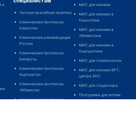
специалистам
й и
МИС для клиники
Частная врачебная практика
МИС для клиники в
к
Казахстане
Клинические протоколы
Казахстан
МИС для клиники в
Узбекистане
Клинические рекомендации
Россия
МИС для клиники в
Кыргызстане
Клинические протоколы
Беларусь
МИС для стоматологии
Клинические протоколы
МИС для клиники ВРТ,
Кыргызстан
центра ЭКО
Клинические протоколы
МИС для стационара
ния
Узбекистан
Программа для аптеки
Клинические протоколы
Автоматизация блока
диагностики и лечения
питания
Обзоры мировой
Реклама и продвижение
медицинской периодики
клиник
Заболевания: обзорные
Разработка сайта клиники