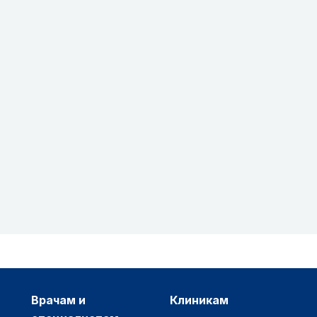
врачам и
клиникам