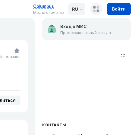
Columbus
Войти
RU
Местоположение
Вход в МИС
Профессиональный аккаунт
Нет отзывов
литься
КОНТАКТЫ