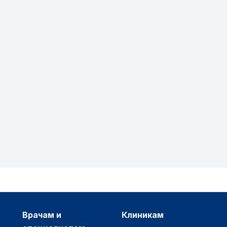
врачам и
клиникам