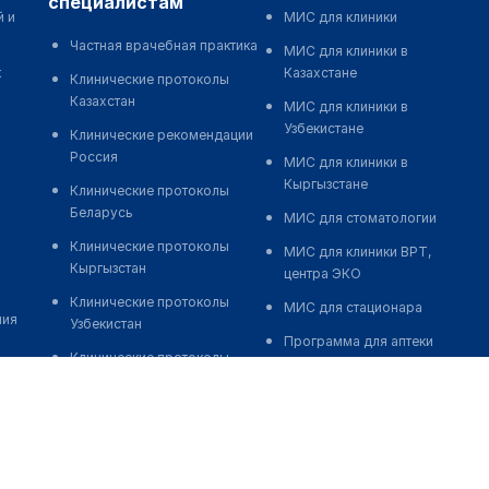
специалистам
й и
МИС для клиники
Частная врачебная практика
МИС для клиники в
к
Казахстане
Клинические протоколы
Казахстан
МИС для клиники в
Узбекистане
Клинические рекомендации
Россия
МИС для клиники в
Кыргызстане
Клинические протоколы
Беларусь
МИС для стоматологии
Клинические протоколы
МИС для клиники ВРТ,
Кыргызстан
центра ЭКО
Клинические протоколы
МИС для стационара
ния
Узбекистан
Программа для аптеки
Клинические протоколы
Автоматизация блока
диагностики и лечения
питания
Обзоры мировой
Реклама и продвижение
медицинской периодики
клиник
Заболевания: обзорные
Разработка сайта клиники