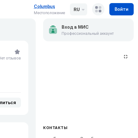
Columbus
Войти
RU
Местоположение
Вход в МИС
Профессиональный аккаунт
Нет отзывов
литься
КОНТАКТЫ