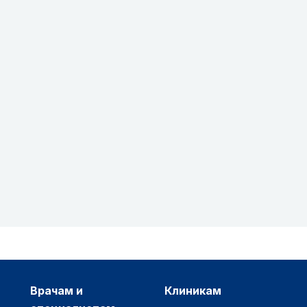
врачам и
клиникам