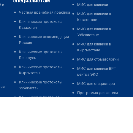
специалистам
й и
МИС для клиники
Частная врачебная практика
МИС для клиники в
к
Казахстане
Клинические протоколы
Казахстан
МИС для клиники в
Узбекистане
Клинические рекомендации
Россия
МИС для клиники в
Кыргызстане
Клинические протоколы
Беларусь
МИС для стоматологии
Клинические протоколы
МИС для клиники ВРТ,
Кыргызстан
центра ЭКО
Клинические протоколы
МИС для стационара
ния
Узбекистан
Программа для аптеки
Клинические протоколы
Автоматизация блока
диагностики и лечения
питания
Обзоры мировой
Реклама и продвижение
медицинской периодики
клиник
Заболевания: обзорные
Разработка сайта клиники