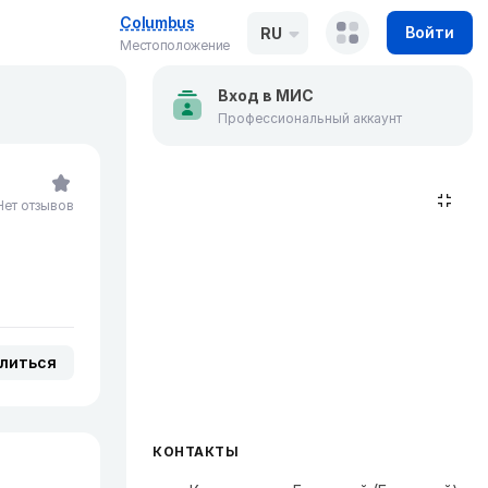
Columbus
Войти
RU
Местоположение
Вход в МИС
Профессиональный аккаунт
Нет отзывов
литься
КОНТАКТЫ