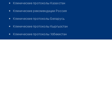
Клинические протоколы Казахстан
Клинические рекомендации Россия
Клинические протоколы Беларусь
Клинические протоколы Кыргызстан
Клинические протоколы Узбекистан
Клинические протоколы диагностики и лечения
Аптека "САРВИКОЗ ФАРМ"
Обзоры мировой медицинской периодики
Позвонить
Заболевания: обзорные статьи
Новости здравоохранения
Медикаменты
Лабораторные показатели
Медицинские термины
Мобильные приложения
клиникам
МИС для клиники