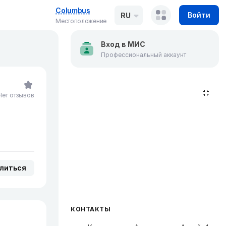
Columbus
Войти
RU
Местоположение
Вход в МИС
Профессиональный аккаунт
Нет отзывов
литься
КОНТАКТЫ