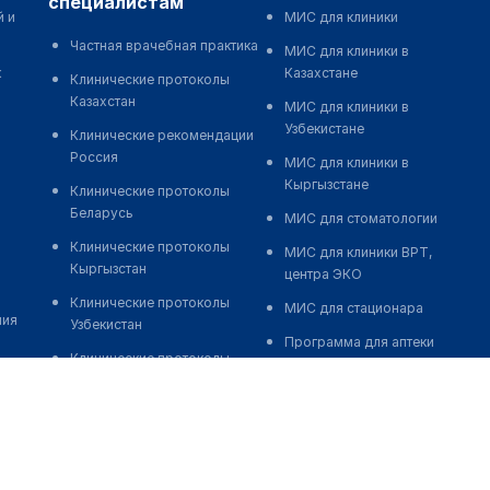
специалистам
й и
МИС для клиники
Частная врачебная практика
МИС для клиники в
к
Казахстане
Клинические протоколы
Казахстан
МИС для клиники в
Узбекистане
Клинические рекомендации
Россия
МИС для клиники в
Кыргызстане
Клинические протоколы
Беларусь
МИС для стоматологии
Клинические протоколы
МИС для клиники ВРТ,
Кыргызстан
центра ЭКО
Клинические протоколы
МИС для стационара
ния
Узбекистан
Программа для аптеки
Клинические протоколы
Автоматизация блока
диагностики и лечения
питания
Обзоры мировой
Реклама и продвижение
медицинской периодики
клиник
Заболевания: обзорные
Разработка сайта клиники