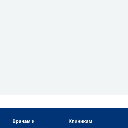
врачам и
клиникам