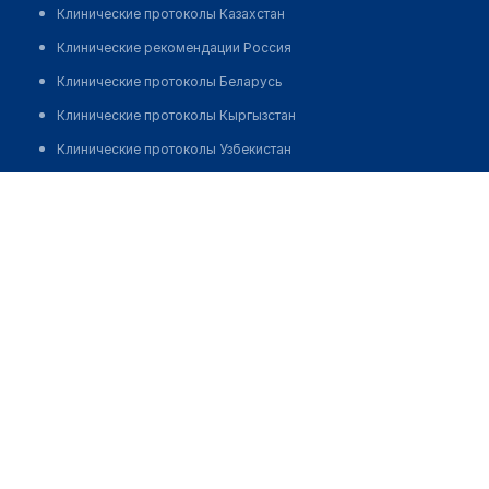
Клинические протоколы Казахстан
Клинические рекомендации Россия
Клинические протоколы Беларусь
Клинические протоколы Кыргызстан
Клинические протоколы Узбекистан
Клинические протоколы диагностики и лечения
Аптека "ФАРМАМИР" № 107
Обзоры мировой медицинской периодики
Позвонить
Заболевания: обзорные статьи
Новости здравоохранения
Медикаменты
Лабораторные показатели
Медицинские термины
Мобильные приложения
клиникам
МИС для клиники