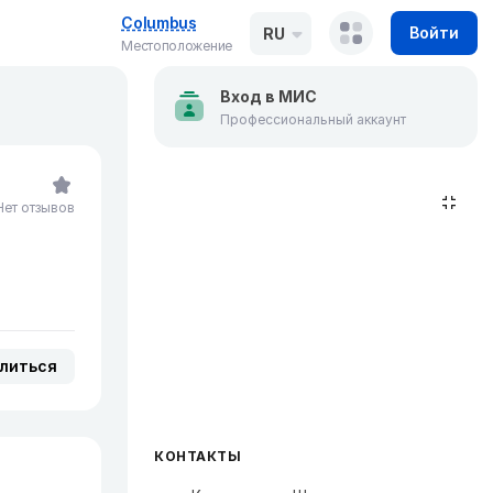
Columbus
Войти
RU
Местоположение
Вход в МИС
Профессиональный аккаунт
Нет отзывов
литься
КОНТАКТЫ