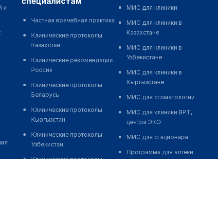
специалистам
й и
МИС для клиники
Частная врачебная практика
МИС для клиники в
к
Казахстане
Клинические протоколы
Казахстан
МИС для клиники в
Узбекистане
Клинические рекомендации
Россия
МИС для клиники в
Кыргызстане
Клинические протоколы
Беларусь
МИС для стоматологии
Клинические протоколы
МИС для клиники ВРТ,
Кыргызстан
центра ЭКО
Клинические протоколы
МИС для стационара
ния
Узбекистан
Программа для аптеки
Клинические протоколы
Автоматизация блока
диагностики и лечения
питания
Обзоры мировой
Реклама и продвижение
медицинской периодики
клиник
Заболевания: обзорные
Разработка сайта клиники