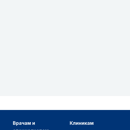
врачам и
клиникам