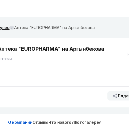
ругое
Аптека "EUROPHARMA" на Аргынбекова
Аптека "EUROPHARMA" на Аргынбекова
Аптеки
Поде
О компании
Отзывы
Что нового?
Фотогалерея