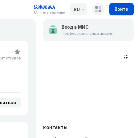
Columbus
Войти
RU
Местоположение
Вход в МИС
Профессиональный аккаунт
Нет отзывов
литься
КОНТАКТЫ