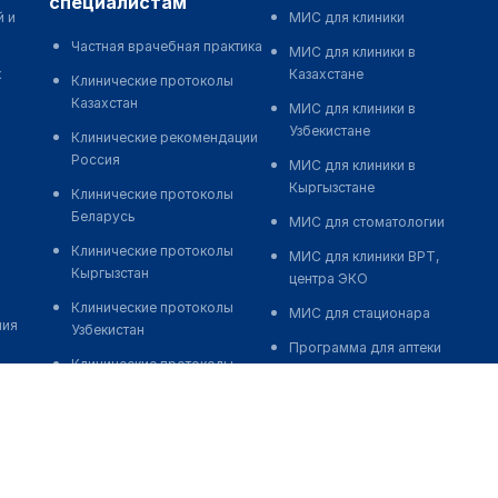
специалистам
й и
МИС для клиники
Частная врачебная практика
МИС для клиники в
к
Казахстане
Клинические протоколы
Казахстан
МИС для клиники в
Узбекистане
Клинические рекомендации
Россия
МИС для клиники в
Кыргызстане
Клинические протоколы
Беларусь
МИС для стоматологии
Клинические протоколы
МИС для клиники ВРТ,
Кыргызстан
центра ЭКО
Клинические протоколы
МИС для стационара
ния
Узбекистан
Программа для аптеки
Клинические протоколы
Автоматизация блока
диагностики и лечения
питания
Обзоры мировой
Реклама и продвижение
медицинской периодики
клиник
Заболевания: обзорные
Разработка сайта клиники