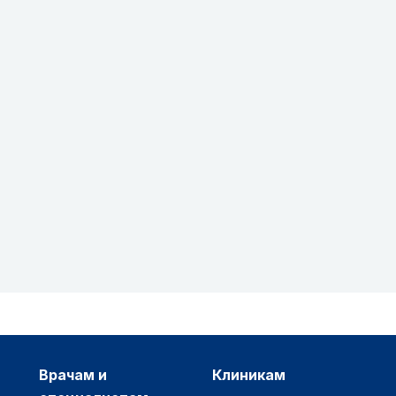
врачам и
клиникам