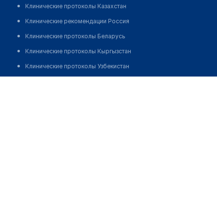
Клинические протоколы Казахстан
Клинические рекомендации Россия
Клинические протоколы Беларусь
Клинические протоколы Кыргызстан
Клинические протоколы Узбекистан
Клинические протоколы диагностики и лечения
Аптека №87 "ДОБРЫЯ ЛЕКИ"
Обзоры мировой медицинской периодики
Позвонить
Заболевания: обзорные статьи
Новости здравоохранения
Медикаменты
Лабораторные показатели
Медицинские термины
Мобильные приложения
клиникам
МИС для клиники