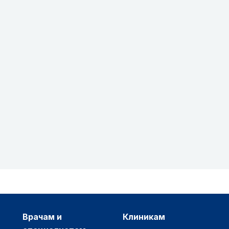
врачам и
клиникам