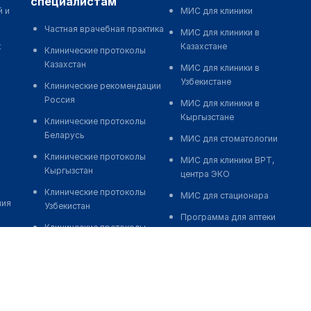
специалистам
й и
МИС для клиники
Частная врачебная практика
МИС для клиники в
к
Казахстане
Клинические протоколы
Казахстан
МИС для клиники в
Узбекистане
Клинические рекомендации
Россия
МИС для клиники в
Кыргызстане
Клинические протоколы
Беларусь
МИС для стоматологии
Клинические протоколы
МИС для клиники ВРТ,
Кыргызстан
центра ЭКО
Клинические протоколы
МИС для стационара
ния
Узбекистан
Программа для аптеки
Клинические протоколы
Автоматизация блока
диагностики и лечения
питания
Обзоры мировой
Реклама и продвижение
медицинской периодики
клиник
Заболевания: обзорные
Разработка сайта клиники