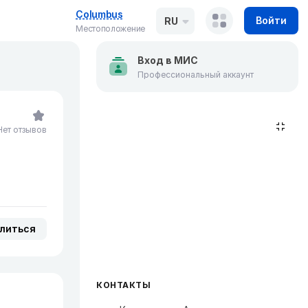
Columbus
Войти
RU
Местоположение
Вход в МИС
Профессиональный аккаунт
Нет отзывов
литься
КОНТАКТЫ