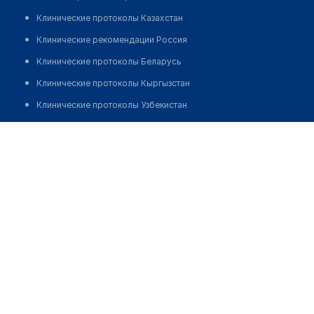
Клинические протоколы Казахстан
Клинические рекомендации Россия
Клинические протоколы Беларусь
Клинические протоколы Кыргызстан
Клинические протоколы Узбекистан
Клинические протоколы диагностики и лечения
Аптека "СЕРДЕЧНАЯ" на Назарбаева 132А
Обзоры мировой медицинской периодики
Позвонить
Заболевания: обзорные статьи
Новости здравоохранения
Медикаменты
Лабораторные показатели
Медицинские термины
Мобильные приложения
клиникам