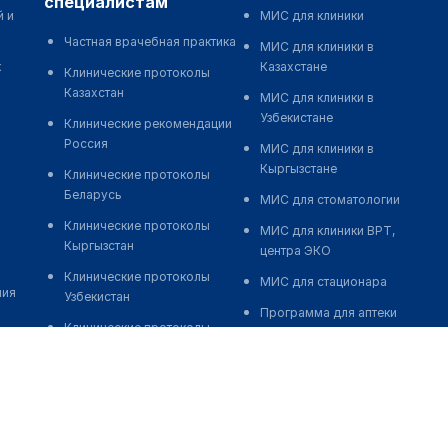
специалистам
й и
МИС для клиники
Частная врачебная практика
МИС для клиники в
к
Казахстане
Клинические протоколы
Казахстан
МИС для клиники в
Узбекистане
Клинические рекомендации
Россия
МИС для клиники в
Кыргызстане
Клинические протоколы
Беларусь
МИС для стоматологии
Клинические протоколы
МИС для клиники ВРТ,
Кыргызстан
центра ЭКО
Клинические протоколы
МИС для стационара
ния
Узбекистан
Программа для аптеки
Клинические протоколы
Автоматизация блока
диагностики и лечения
питания
Обзоры мировой
Реклама и продвижение
медицинской периодики
клиник
Заболевания: обзорные
Разработка сайта клиники