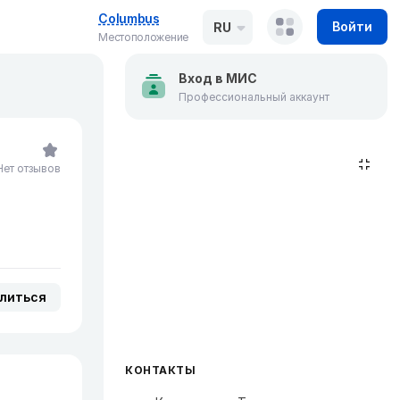
Columbus
Войти
RU
Местоположение
Вход в МИС
Профессиональный аккаунт
Нет отзывов
литься
КОНТАКТЫ