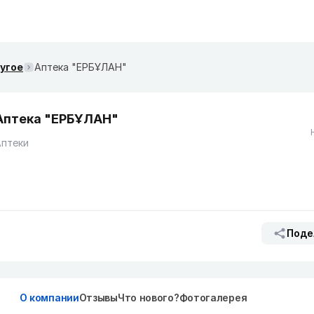
ругое
Аптека "ЕРБҰЛАН"
Аптека "ЕРБҰЛАН"
Аптеки
Поде
О компании
Отзывы
Что нового?
Фотогалерея