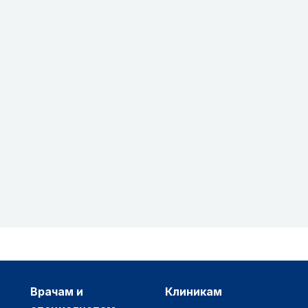
врачам и
клиникам