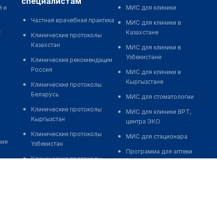
специалистам
й и
МИС для клиники
Частная врачебная практика
МИС для клиники в
к
Казахстане
Клинические протоколы
Казахстан
МИС для клиники в
Узбекистане
Клинические рекомендации
Россия
МИС для клиники в
Кыргызстане
Клинические протоколы
Беларусь
МИС для стоматологии
Клинические протоколы
МИС для клиники ВРТ,
Кыргызстан
центра ЭКО
Клинические протоколы
МИС для стационара
ния
Узбекистан
Программа для аптеки
Клинические протоколы
Автоматизация блока
диагностики и лечения
питания
Обзоры мировой
Реклама и продвижение
медицинской периодики
клиник
Заболевания: обзорные
Разработка сайта клиники