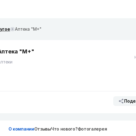
ругое
Аптека "М+"
Аптека "М+"
Аптеки
Поде
О компании
Отзывы
Что нового?
Фотогалерея