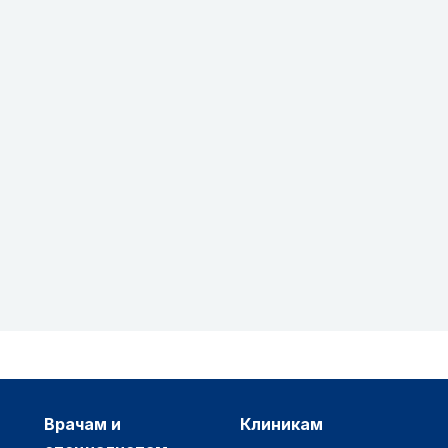
врачам и
клиникам