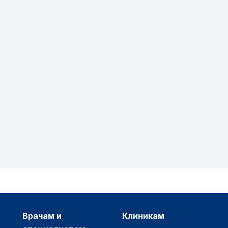
врачам и
клиникам