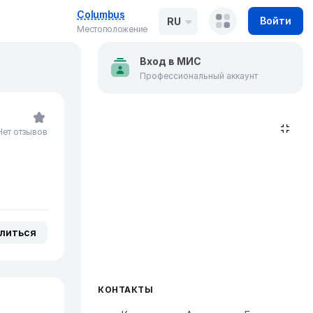
Columbus
Войти
RU
Местоположение
Вход в МИС
Профессиональный аккаунт
Нет отзывов
литься
КОНТАКТЫ