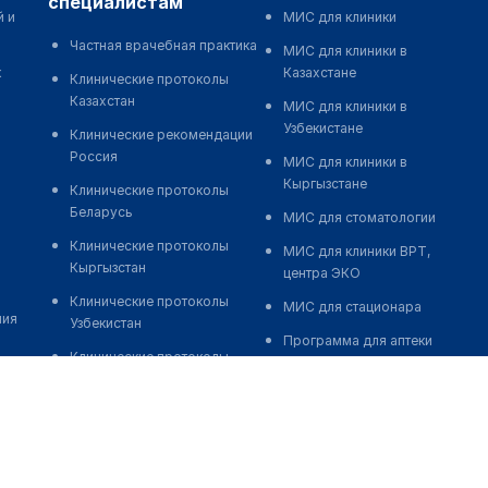
специалистам
й и
МИС для клиники
Частная врачебная практика
МИС для клиники в
к
Казахстане
Клинические протоколы
Казахстан
МИС для клиники в
Узбекистане
Клинические рекомендации
Россия
МИС для клиники в
Кыргызстане
Клинические протоколы
Беларусь
МИС для стоматологии
Клинические протоколы
МИС для клиники ВРТ,
Кыргызстан
центра ЭКО
Клинические протоколы
МИС для стационара
ния
Узбекистан
Программа для аптеки
Клинические протоколы
Автоматизация блока
диагностики и лечения
питания
Обзоры мировой
Реклама и продвижение
медицинской периодики
клиник
Заболевания: обзорные
Разработка сайта клиники