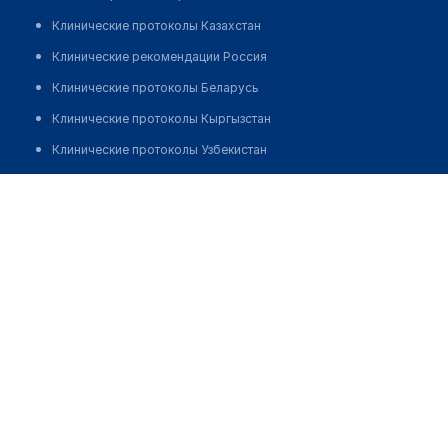
Клинические протоколы Казахстан
Клинические рекомендации Россия
Клинические протоколы Беларусь
Клинические протоколы Кыргызстан
Клинические протоколы Узбекистан
Клинические протоколы диагностики и лечения
Аптека в мкр Юность, д. 79
Обзоры мировой медицинской периодики
Позвонить
Заболевания: обзорные статьи
Новости здравоохранения
Медикаменты
Лабораторные показатели
Медицинские термины
Мобильные приложения
клиникам