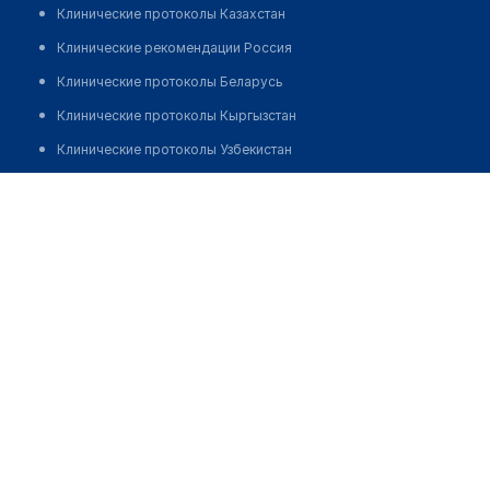
Клинические протоколы Казахстан
Клинические рекомендации Россия
Клинические протоколы Беларусь
Клинические протоколы Кыргызстан
Клинические протоколы Узбекистан
Клинические протоколы диагностики и лечения
Аптека "ФАРМАМИР" на Баатыра, 119
Обзоры мировой медицинской периодики
Позвонить
Заболевания: обзорные статьи
Новости здравоохранения
Медикаменты
Лабораторные показатели
Медицинские термины
Мобильные приложения
клиникам
МИС для клиники