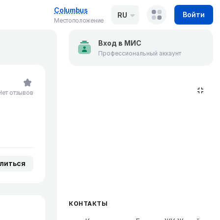
Columbus
Войти
RU
Местоположение
Вход в МИС
Профессиональный аккаунт
Нет отзывов
литься
КОНТАКТЫ