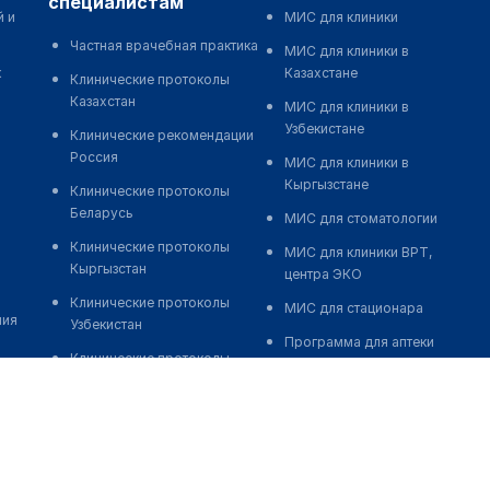
специалистам
й и
МИС для клиники
Частная врачебная практика
МИС для клиники в
к
Казахстане
Клинические протоколы
Казахстан
МИС для клиники в
Узбекистане
Клинические рекомендации
Россия
МИС для клиники в
Кыргызстане
Клинические протоколы
Беларусь
МИС для стоматологии
Клинические протоколы
МИС для клиники ВРТ,
Кыргызстан
центра ЭКО
Клинические протоколы
МИС для стационара
ния
Узбекистан
Программа для аптеки
Клинические протоколы
Автоматизация блока
диагностики и лечения
питания
Обзоры мировой
Реклама и продвижение
медицинской периодики
клиник
Заболевания: обзорные
Разработка сайта клиники