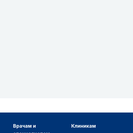
врачам и
клиникам