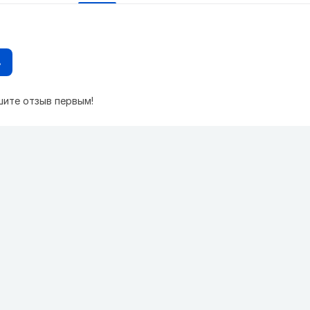
в
шите отзыв первым!