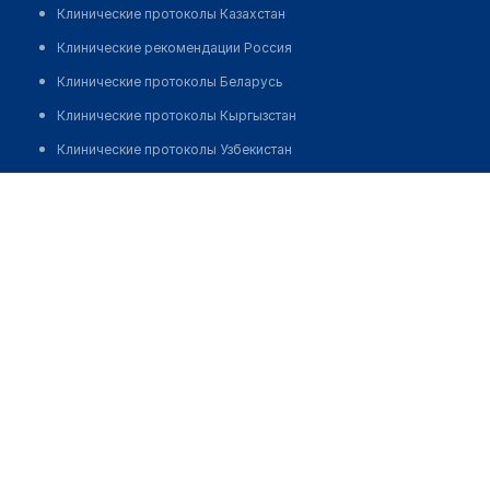
Клинические протоколы Казахстан
Клинические рекомендации Россия
Клинические протоколы Беларусь
Клинические протоколы Кыргызстан
Клинические протоколы Узбекистан
Клинические протоколы диагностики и лечения
Оптика "ГРОДВИЖН" на Горького
Обзоры мировой медицинской периодики
Позвонить
Заболевания: обзорные статьи
Новости здравоохранения
Медикаменты
Лабораторные показатели
Медицинские термины
Мобильные приложения
клиникам
МИС для клиники