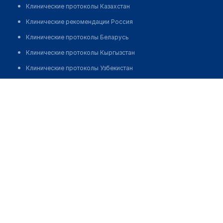
Клинические протоколы Казахстан
Клинические рекомендации Россия
Клинические протоколы Беларусь
Клинические протоколы Кыргызстан
Клинические протоколы Узбекистан
Клинические протоколы диагностики и лечения
Аптека №218 "ФАРМАЦИЯ"
Обзоры мировой медицинской периодики
Позвонить
Заболевания: обзорные статьи
Новости здравоохранения
Медикаменты
Лабораторные показатели
Медицинские термины
Мобильные приложения
клиникам
МИС для клиники