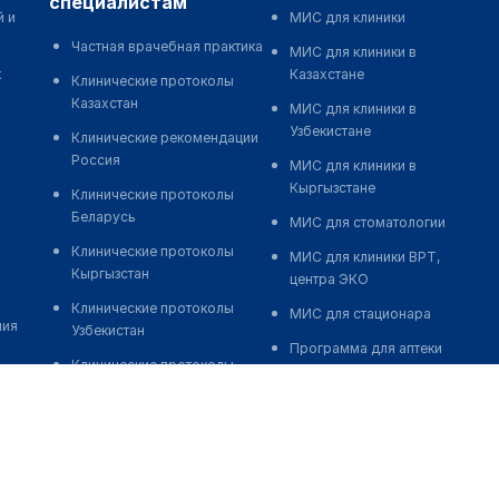
специалистам
й и
МИС для клиники
Частная врачебная практика
МИС для клиники в
к
Казахстане
Клинические протоколы
Казахстан
МИС для клиники в
Узбекистане
Клинические рекомендации
Россия
МИС для клиники в
Кыргызстане
Клинические протоколы
Беларусь
МИС для стоматологии
Клинические протоколы
МИС для клиники ВРТ,
Кыргызстан
центра ЭКО
Клинические протоколы
МИС для стационара
ния
Узбекистан
Программа для аптеки
Клинические протоколы
Автоматизация блока
диагностики и лечения
питания
Обзоры мировой
Реклама и продвижение
медицинской периодики
клиник
Заболевания: обзорные
Разработка сайта клиники