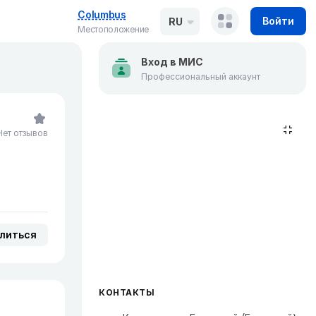
Columbus
Войти
RU
Местоположение
Вход в МИС
Профессиональный аккаунт
Нет отзывов
литься
КОНТАКТЫ