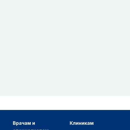
врачам и
клиникам