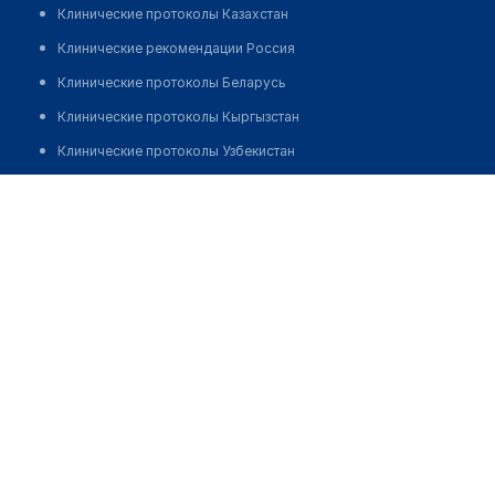
Клинические протоколы Казахстан
Клинические рекомендации Россия
Клинические протоколы Беларусь
Клинические протоколы Кыргызстан
Клинические протоколы Узбекистан
Клинические протоколы диагностики и лечения
Клинико-диагностическая лаборатория "ОЛИМП"
Обзоры мировой медицинской периодики
Заболевания: обзорные статьи
Новости здравоохранения
Медикаменты
Лабораторные показатели
Медицинские термины
Мобильные приложения
клиникам
МИС для клиники