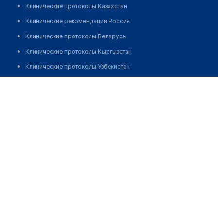
Клинические протоколы Казахстан
Клинические рекомендации Россия
Клинические протоколы Беларусь
Клинические протоколы Кыргызстан
Клинические протоколы Узбекистан
Клинические протоколы диагностики и лечения
Аптека при медицинском центре "АЙМЕД"
Обзоры мировой медицинской периодики
Позвонить
Заболевания: обзорные статьи
Новости здравоохранения
Медикаменты
Лабораторные показатели
Медицинские термины
Мобильные приложения
клиникам
МИС для клиники