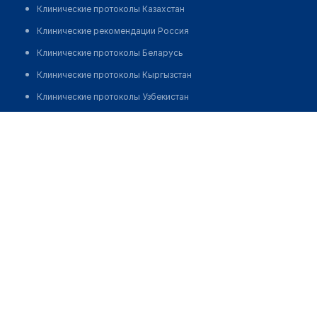
Клинические протоколы Казахстан
Клинические рекомендации Россия
Клинические протоколы Беларусь
Клинические протоколы Кыргызстан
Клинические протоколы Узбекистан
Клинические протоколы диагностики и лечения
Аптека "ЭРАЙФАРМ" №26
Обзоры мировой медицинской периодики
Позвонить
Заболевания: обзорные статьи
Новости здравоохранения
Медикаменты
Лабораторные показатели
Медицинские термины
Мобильные приложения
клиникам
МИС для клиники