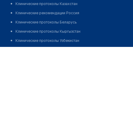
Клинические протоколы Казахстан
Клинические рекомендации Россия
Клинические протоколы Беларусь
Клинические протоколы Кыргызстан
Клинические протоколы Узбекистан
Клинические протоколы диагностики и лечения
Салон оптики "LIW LEWANT" на Ершова
Обзоры мировой медицинской периодики
Позвонить
Заболевания: обзорные статьи
Новости здравоохранения
Медикаменты
Лабораторные показатели
Медицинские термины
Мобильные приложения
клиникам
МИС для клиники