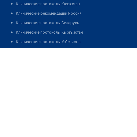
Клинические протоколы Казахстан
Клинические рекомендации Россия
Клинические протоколы Беларусь
Клинические протоколы Кыргызстан
Клинические протоколы Узбекистан
Клинические протоколы диагностики и лечения
Аптека №383 ​на Жоомарта Боконбаева, 1
Обзоры мировой медицинской периодики
Позвонить
Заболевания: обзорные статьи
Новости здравоохранения
Медикаменты
Лабораторные показатели
Медицинские термины
Мобильные приложения
клиникам
МИС для клиники