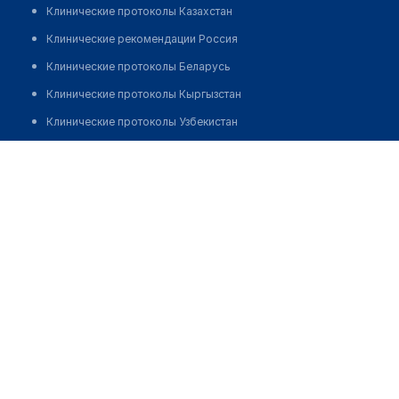
Клинические протоколы Казахстан
Клинические рекомендации Россия
Клинические протоколы Беларусь
Клинические протоколы Кыргызстан
Клинические протоколы Узбекистан
Клинические протоколы диагностики и лечения
Аптека "ФАРМАКОМ"
Обзоры мировой медицинской периодики
Позвонить
Заболевания: обзорные статьи
Новости здравоохранения
Медикаменты
Лабораторные показатели
Медицинские термины
Мобильные приложения
клиникам
МИС для клиники