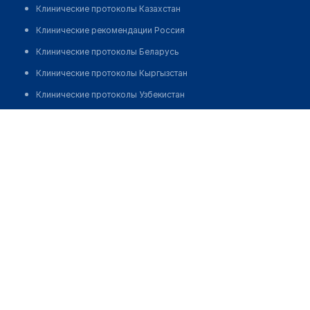
Клинические протоколы Казахстан
Клинические рекомендации Россия
Клинические протоколы Беларусь
Клинические протоколы Кыргызстан
Клинические протоколы Узбекистан
Клинические протоколы диагностики и лечения
Аптека №6 "РЕМЕДИКА"
Обзоры мировой медицинской периодики
Позвонить
Заболевания: обзорные статьи
Новости здравоохранения
Медикаменты
Лабораторные показатели
Медицинские термины
Мобильные приложения
клиникам
МИС для клиники