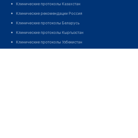
Клинические протоколы Казахстан
Клинические рекомендации Россия
Клинические протоколы Беларусь
Клинические протоколы Кыргызстан
Клинические протоколы Узбекистан
Клинические протоколы диагностики и лечения
Аптека №7 "ФАРМОСТРОВ"
Обзоры мировой медицинской периодики
Позвонить
Заболевания: обзорные статьи
Новости здравоохранения
Медикаменты
Лабораторные показатели
Медицинские термины
Мобильные приложения
клиникам
МИС для клиники