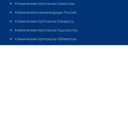
Клинические протоколы Казахстан
Клинические рекомендации Россия
Клинические протоколы Беларусь
Клинические протоколы Кыргызстан
Клинические протоколы Узбекистан
Клинические протоколы диагностики и лечения
Аптека №11 "ПЛАНЕТА ЗДОРОВЬЯ"
Обзоры мировой медицинской периодики
Позвонить
Заболевания: обзорные статьи
Новости здравоохранения
Медикаменты
Лабораторные показатели
Медицинские термины
Мобильные приложения
клиникам
МИС для клиники