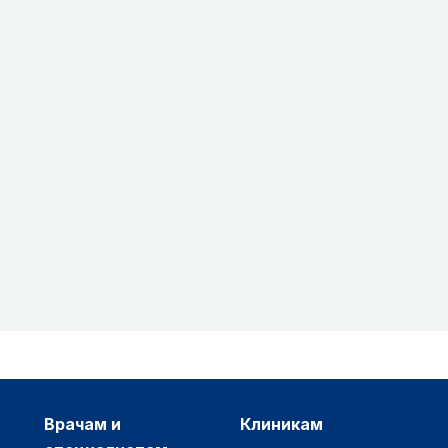
врачам и
клиникам