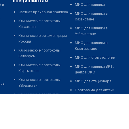
специалистам
й и
МИС для клиники
Частная врачебная практика
МИС для клиники в
к
Казахстане
Клинические протоколы
Казахстан
МИС для клиники в
Узбекистане
Клинические рекомендации
Россия
МИС для клиники в
Кыргызстане
Клинические протоколы
Беларусь
МИС для стоматологии
Клинические протоколы
МИС для клиники ВРТ,
Кыргызстан
центра ЭКО
Клинические протоколы
МИС для стационара
ния
Узбекистан
Программа для аптеки
Клинические протоколы
Автоматизация блока
диагностики и лечения
питания
Обзоры мировой
Реклама и продвижение
медицинской периодики
клиник
Заболевания: обзорные
Разработка сайта клиники