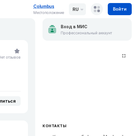
Columbus
Войти
RU
Местоположение
Вход в МИС
Профессиональный аккаунт
Нет отзывов
литься
КОНТАКТЫ