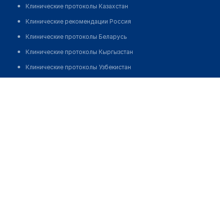
Клинические протоколы Казахстан
Клинические рекомендации Россия
Клинические протоколы Беларусь
Клинические протоколы Кыргызстан
Клинические протоколы Узбекистан
Клинические протоколы диагностики и лечения
Аптека №11 "БЕЛФАРМАЦИЯ"
Обзоры мировой медицинской периодики
Позвонить
Заболевания: обзорные статьи
Новости здравоохранения
Медикаменты
Лабораторные показатели
Медицинские термины
Мобильные приложения
клиникам
МИС для клиники