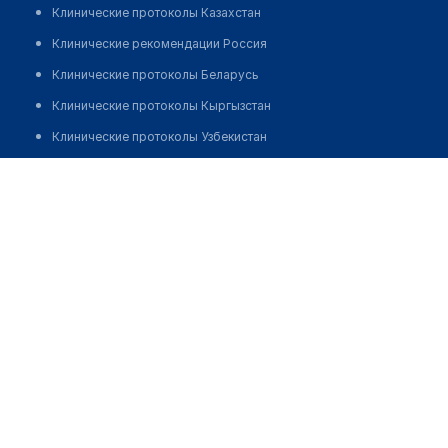
Клинические протоколы Казахстан
Клинические рекомендации Россия
Клинические протоколы Беларусь
Клинические протоколы Кыргызстан
Клинические протоколы Узбекистан
Клинические протоколы диагностики и лечения
Аптека "АЙБОЛИТ" №12
Обзоры мировой медицинской периодики
Позвонить
Заболевания: обзорные статьи
Новости здравоохранения
Медикаменты
Лабораторные показатели
Медицинские термины
Мобильные приложения
клиникам
МИС для клиники